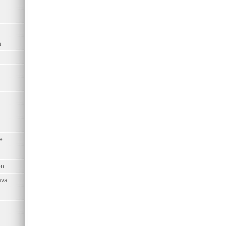
SAVE THE DATE, save the date mariage, Save The Date personn
mariage original
a
e
on
sva