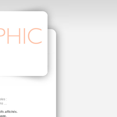
bles :
 ....
fs affichés.
page.