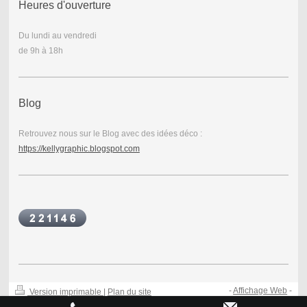
Heures d'ouverture
Du lundi au vendredi
de 9h à 18h
Blog
Retrouvez nous sur le Blog avec des idées déco :
https://kellygraphic.blogspot.com
-
Affichage Web
-
Version imprimable
|
Plan du site
© Kellygraphic