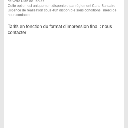
de votre Plan de Tables
Cette option est uniquement disponible par règlement Carte Bancaire.
Urgence de réalisation sous 48h disponible sous conditions : merci de
nous contacter
Tarifs en fonction du format d'impression final : nous
contacter
Plan de Table Mariage personnalisé, Plan de table, plans de tables,
Plan de table mariage, plans de tables mariage, Plan de table, Plan de
table mariage geek, Plan de table mariage pac man, Plan de table
mariage jeux, Plan de table mariage pistes de ski, Plan de table mariage
neige, Plan de table mariage montagne, Plan de table mariage
avalanche, Plan de table mariage site skiable, Plan de table mariage
piste noire, Plan de table mariage piste rouge, Plan de table mariage
piste verte, Plan de table mariage littoral, Plan de table mariage
bretgane, Plan de table mariage breizh, Plan de table mariage phares,
Plan de table mariage phares bretons, Plan de table mariage bords de
mer, Plan de table mariage bateaux, Plan de table mariage photo, Plan
de table mariage amour, Plan de table mariage love, Plan de table
mariage alliances, Plan de table mariage anneaux, Plan de table
mariage nombres, Plan de table mariage chiffres, Plan de table mariage
manche, Plan de table mariage la hague, Plan de table mariage carteret,
Plan de table mariage senequet, Plan de table mariage chausey, Plan
de table mariage granville, Plan de table mariage ver sur mer, Plan de