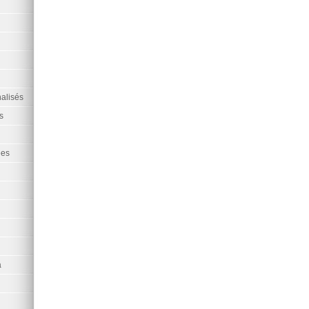
alisés
s
ées
a