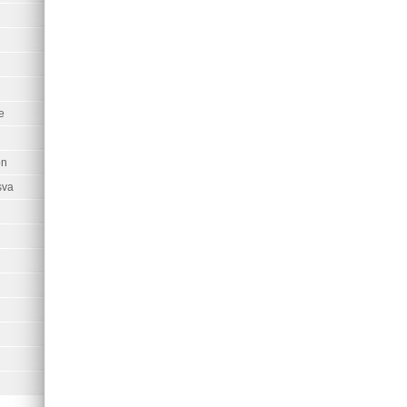
e
on
sva