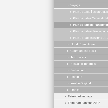
Voyage
Plan de table îles paradis
Plan de Table Cartes du 
Plan de Tables Planisphè
Plan de Tables Passeport 
Plan de Tables Avions et A
Floral Romantique
Gourmandise Festif
Jeux Loisirs
Nostalgie Tendresse
Enchanteur
Ethnique
Insolite Original
France
Faire-part mariage
Faire-part Pantone 2022