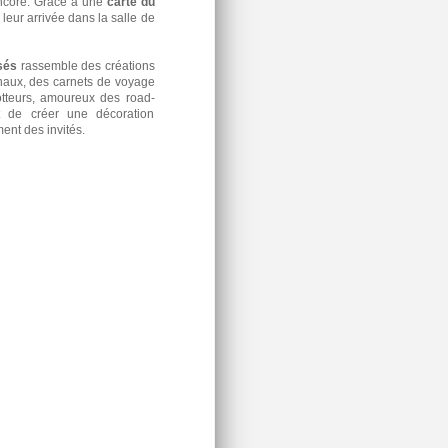
encore. Grâce à une
carte du
 leur arrivée dans la salle de
sés
rassemble des créations
onaux, des carnets de voyage
otteurs, amoureux des road-
t de créer une décoration
ent des invités.