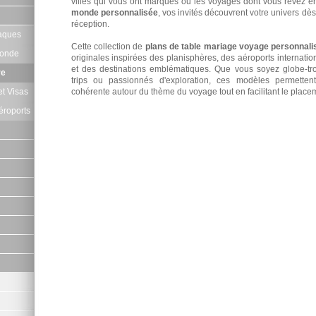
villes qui vous ont marqués ou les voyages dont vous rêvez 
monde personnalisée
, vos invités découvrent votre univers dès
réception.
iaques
Cette collection de
plans de table mariage voyage personnali
Monde
originales inspirées des planisphères, des aéroports internati
et des destinations emblématiques. Que vous soyez globe-tr
re
trips ou passionnés d'exploration, ces modèles permetten
et Visas
cohérente autour du thème du voyage tout en facilitant le placem
éroports