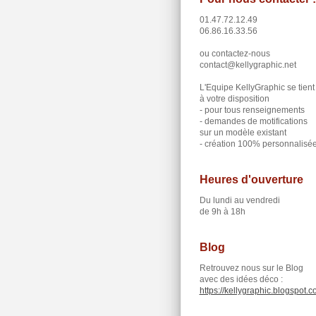
01.47.72.12.49
06.86.16.33.56
ou contactez-nous
contact@kellygraphic.net
L'Equipe KellyGraphic se tient
à votre disposition
- pour tous renseignements
- demandes de motifications
sur un modèle existant
- création 100% personnalisé
Heures d'ouverture
Du lundi au vendredi
de 9h à 18h
Blog
Retrouvez nous sur le Blog
avec des idées déco :
https://kellygraphic.blogspot.