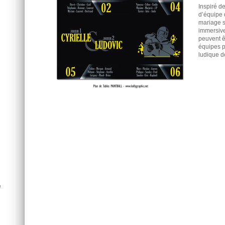
Inspiré de
d’équipe d
mariage s
immersive
peuvent 
équipes p
ludique d
e