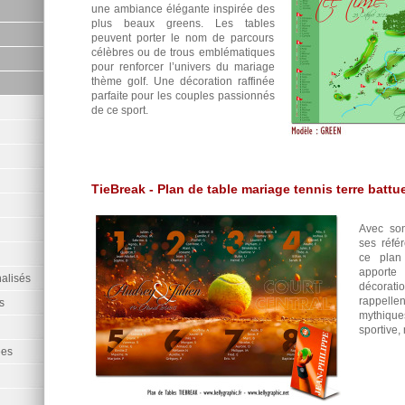
une ambiance élégante inspirée des
plus beaux greens. Les tables
peuvent porter le nom de parcours
célèbres ou de trous emblématiques
pour renforcer l’univers du mariage
thème golf. Une décoration raffinée
parfaite pour les couples passionnés
de ce sport.
TieBreak - Plan de table mariage tennis terre battu
Avec son
ses réfé
ce plan
apporte
alisés
décorati
rappelle
s
mythiqu
sportive,
ées