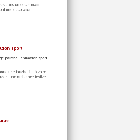
ves dans un décor marin
éent une décoration
ation sport
porte une touche fun à votre
créent une ambiance festive
quipe