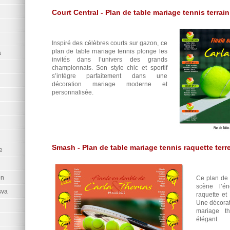
Court Central - Plan de table mariage tennis terrai
Inspiré des célèbres courts sur gazon, ce
plan de table mariage tennis plonge les
a
invités dans l’univers des grands
championnats. Son style chic et sportif
s’intègre parfaitement dans une
décoration mariage moderne et
personnalisée.
Smash - Plan de table mariage tennis raquette terr
e
on
Ce plan de 
scène l’é
sva
raquette et 
Une décorat
mariage t
élégant.