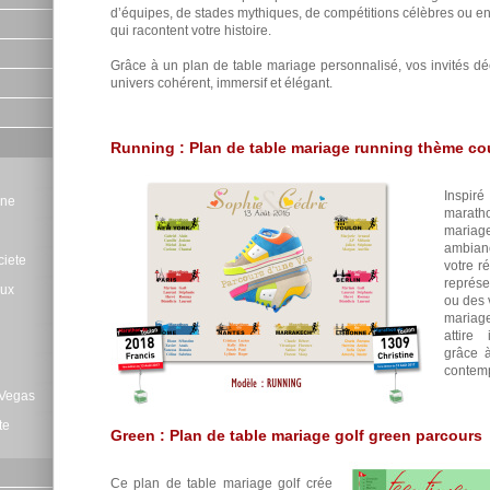
d’équipes, de stades mythiques, de compétitions célèbres ou en
qui racontent votre histoire.
Grâce à un plan de table mariage personnalisé, vos invités dé
univers cohérent, immersif et élégant.
Running : Plan de table mariage running thème co
Inspir
gne
marat
maria
ambian
ciete
votre r
représe
eux
ou des 
mariage
attire
grâce 
contemp
 Vegas
te
Green : Plan de table mariage golf green parcours
Ce plan de table mariage golf crée