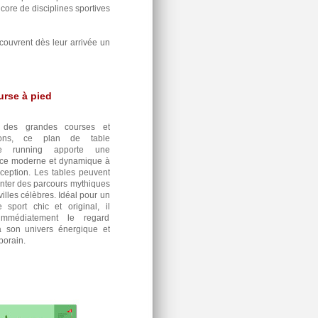
core de disciplines sportives
couvrent dès leur arrivée un
urse à pied
é des grandes courses et
hons, ce plan de table
ge running apporte une
ce moderne et dynamique à
éception. Les tables peuvent
nter des parcours mythiques
villes célèbres. Idéal pour un
 sport chic et original, il
 immédiatement le regard
à son univers énergique et
orain.