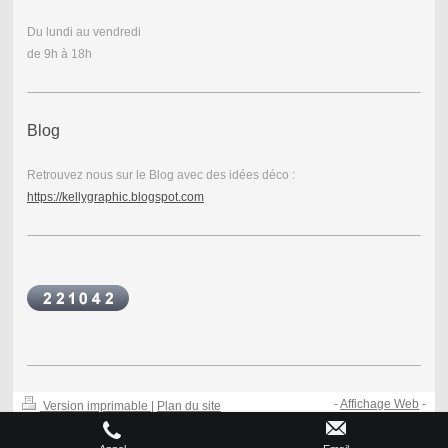
Du lundi au vendredi
de 9h à 18h
Blog
Retrouvez nous sur le Blog avec des idées déco :
https://kellygraphic.blogspot.com
-
Affichage Web
-
Version imprimable
|
Plan du site
© Kellygraphic