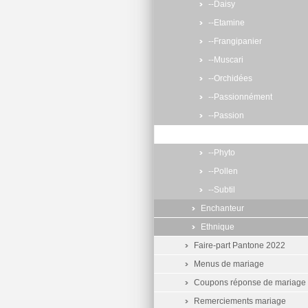
--Daisy
--Etamine
--Frangipanier
--Muscari
--Orchidées
--Passionnément
--Passion
--Bucolic
--Phyto
--Pollen
--Subtil
Enchanteur
Ethnique
Faire-part Pantone 2022
Menus de mariage
Coupons réponse de mariage
Remerciements mariage