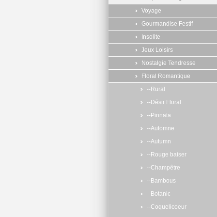
Voyage
Gourmandise Festif
Insolite
Jeux Loisirs
Nostalgie Tendresse
Floral Romantique
--Rural
--Désir Floral
--Pinnata
--Automne
--Autumn
--Rouge baiser
--Champêtre
--Bambous
--Botanic
--Coquelicoeur