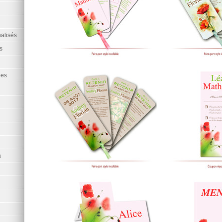
alisés
s
ées
a