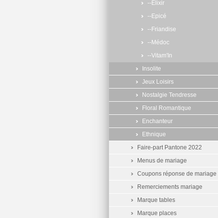
--Elixir
--Epicé
--Friandise
--Médoc
--Vitam'In
Insolite
Jeux Loisirs
Nostalgie Tendresse
Floral Romantique
Enchanteur
Ethnique
Faire-part Pantone 2022
Menus de mariage
Coupons réponse de mariage
Remerciements mariage
Marque tables
Marque places