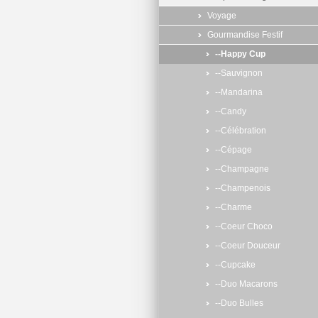
Voyage
Gourmandise Festif
--Happy Cup
--Sauvignon
--Mandarina
--Candy
--Célébration
--Cépage
--Champagne
--Champenois
--Charme
--Coeur Choco
--Coeur Douceur
--Cupcake
--Duo Macarons
--Duo Bulles