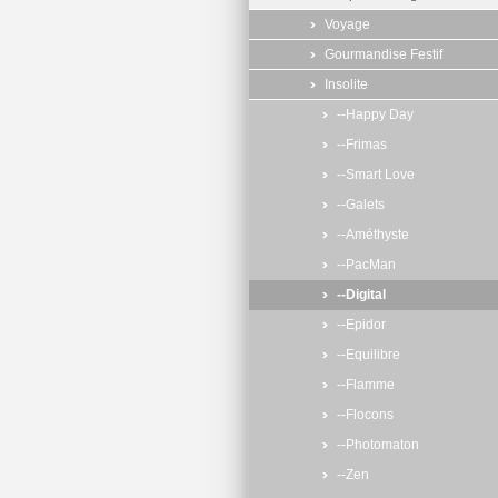
Voyage
Gourmandise Festif
Insolite
--Happy Day
--Frimas
--Smart Love
--Galets
--Améthyste
--PacMan
--Digital
--Epidor
--Equilibre
--Flamme
--Flocons
--Photomaton
--Zen