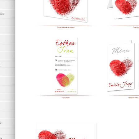
ées
a
e