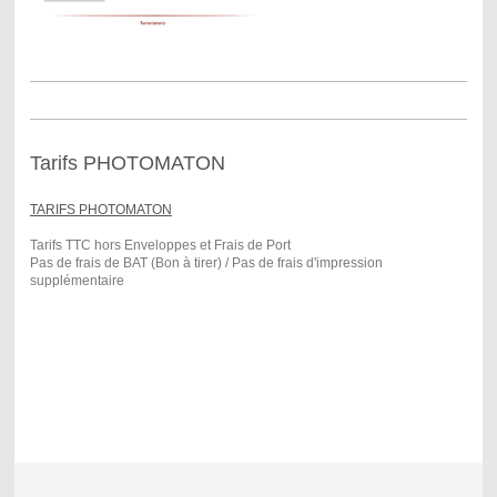
Tarifs PHOTOMATON
TARIFS PHOTOMATON
Tarifs TTC hors Enveloppes et Frais de Port
Pas de frais de BAT (Bon à tirer) / Pas de frais d'impression
supplémentaire
Faire part Mariage Photos, faire part photomaton, montage photos, faire
part amour, faire part personnalisé, faire part mariage, faire part original,
faire part unique