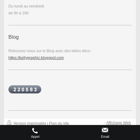
Du lundi au vendredi
de 9h à 18h
Blog
Retrouvez nous sur le Blog avec des idées déco :
https://kellygraphic.blogspot.com
-
Affichage Web
-
Version imprimable
|
Plan du site
© Kellygraphic
Appel
Email