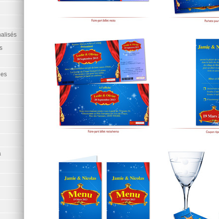
alisés
s
ées
a