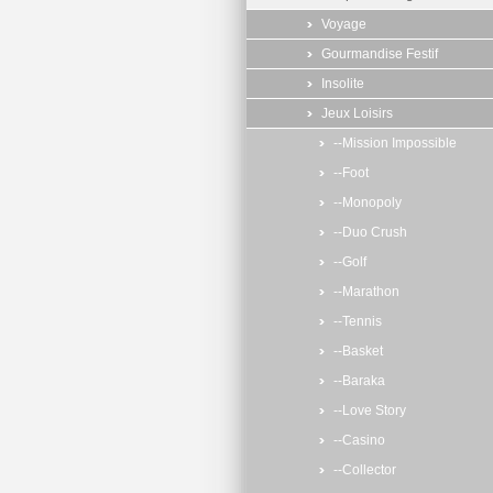
Voyage
Gourmandise Festif
Insolite
Jeux Loisirs
--Mission Impossible
--Foot
--Monopoly
--Duo Crush
--Golf
--Marathon
--Tennis
--Basket
--Baraka
--Love Story
--Casino
--Collector