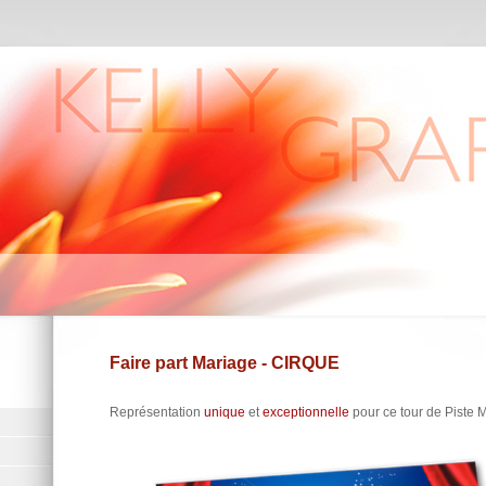
Faire part Mariage - CIRQUE
Représentation
unique
et
exceptionnelle
pour ce tour de Piste 