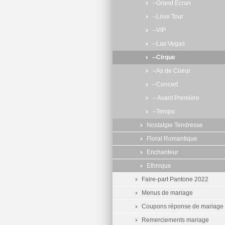
--Grand Ecran
--Love Tour
--VIP
--Las Vegas
--Cirque
--As de Coeur
--Concert
-- Avant Première
--Tempo
Nostalgie Tendresse
Floral Romantique
Enchanteur
Ethnique
Faire-part Pantone 2022
Menus de mariage
Coupons réponse de mariage
Remerciements mariage