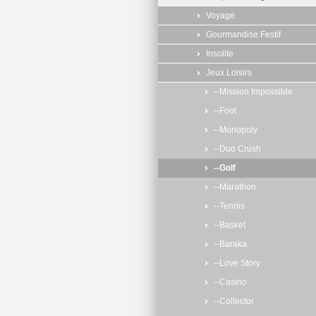
Voyage
Gourmandise Festif
Insolite
Jeux Loisirs
--Mission Impossible
--Foot
--Monopoly
--Duo Crush
--Golf
--Marathon
--Tennis
--Basket
--Baraka
--Love Story
--Casino
--Collector