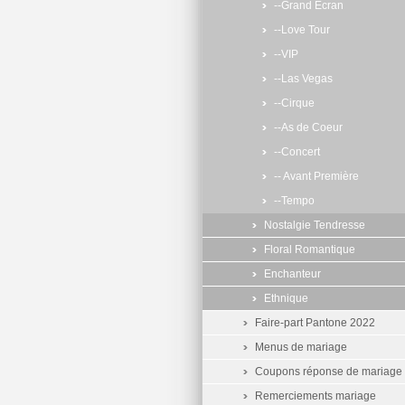
--Grand Ecran
--Love Tour
--VIP
--Las Vegas
--Cirque
--As de Coeur
--Concert
-- Avant Première
--Tempo
Nostalgie Tendresse
Floral Romantique
Enchanteur
Ethnique
Faire-part Pantone 2022
Menus de mariage
Coupons réponse de mariage
Remerciements mariage