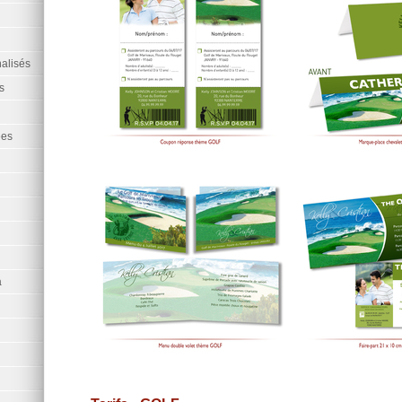
alisés
s
ées
a